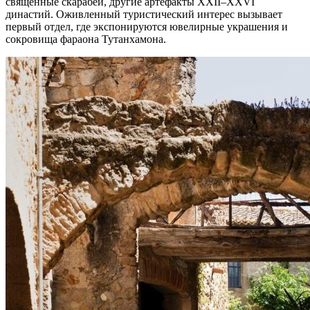
священные скарабеи, другие артефакты XXII–XXVI
династий. Оживленный туристический интерес вызывает
первый отдел, где экспонируются ювелирные украшения и
сокровища фараона Тутанхамона.