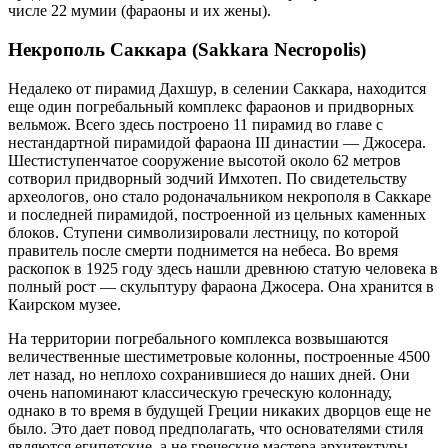
числе 22 мумии (фараоны и их жены).
Некрополь Саккара (Sakkara Necropolis)
Недалеко от пирамид Дахшур, в селении Саккара, находится
еще один погребальный комплекс фараонов и придворных
вельмож. Всего здесь построено 11 пирамид во главе с
нестандартной пирамидой фараона III династии — Джосера.
Шестиступенчатое сооружение высотой около 62 метров
сотворил придворный зодчий Имхотеп. По свидетельству
археологов, оно стало родоначальником некрополя в Саккаре
и последней пирамидой, построенной из цельных каменных
блоков. Ступени символизировали лестницу, по которой
правитель после смерти поднимется на небеса. Во время
раскопок в 1925 году здесь нашли древнюю статую человека в
полный рост — скульптуру фараона Джосера. Она хранится в
Каирском музее.
На территории погребального комплекса возвышаются
величественные шестиметровые колонны, построенные 4500
лет назад, но неплохо сохранившиеся до наших дней. Они
очень напоминают классическую греческую колоннаду,
однако в то время в будущей Греции никаких дворцов еще не
было. Это дает повод предполагать, что основателями стиля
являются египетские, а не греческие мастера архитектуры.