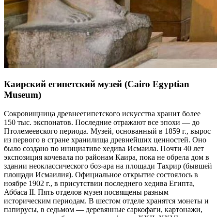
Каирский египетский музей (Cairo Egyptian
Museum)
Сокровищница древнеегипетского искусства хранит более
150 тыс. экспонатов. Последние отражают все эпохи — до
Птолемеевского периода. Музей, основанный в 1859 г., вырос
из первого в стране хранилища древнейших ценностей. Оно
было создано по инициативе хедива Исмаила. Почти 40 лет
экспозиция кочевала по районам Каира, пока не обрела дом в
здании неоклассического боз-ара на площади Тахрир (бывшей
площади Исмаилия). Официальное открытие состоялось в
ноябре 1902 г., в присутствии последнего хедива Египта,
Аббаса II. Пять отделов музея посвящены разным
историческим периодам. В шестом отделе хранятся монеты и
папирусы, в седьмом — деревянные саркофаги, картонажи,