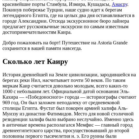
красивейшие порты Стамбула, Измира, Кушадасы,
Амасру
.
Покинув побережье Турции, наше судно идет к берегам
легендарного Египта, где на целых два дня останавливается в
городе Александрии. Отсюда экскурсионное бюро лайнера
предлагает русскоязычные экскурсии по самым известным
достопримечательностям Каира.
Добро пожаловать на борт! Путешествие на Astoria Grande
сохранится в вашей памяти навсегда.
Сколько лет Каиру
История древнейшей на Земле цивилизации, зародившейся на
берегах реки Нил, насчитывает почти 50 веков. По таким
меркам Каир считается довольно молодым, всего каких-то
1000 с небольшим лет. Официальной датой основания Эль-
Кахира — «Победоносного» города — историографы считают
969 год. Он был заложен неподалеку от средневековой
столицы Египта. Фустат был покорен армией халифа Аль-
Муиззу из династии Фатимидов. Место для новой столичной
резиденции халифа было выбрано неслучайно. Именно здесь
в античные времена располагался Мемфис — главный город
древнеегипетского царства, просуществовавший до второй
половины первого тысячелетия н. э. Его руины были