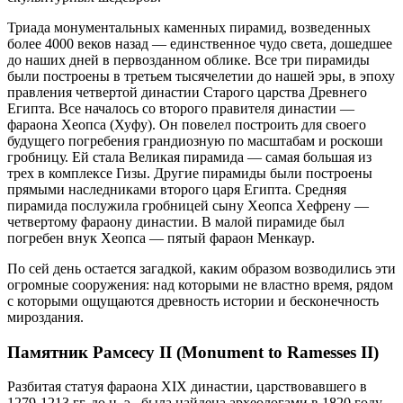
Триада монументальных каменных пирамид, возведенных
более 4000 веков назад — единственное чудо света, дошедшее
до наших дней в первозданном облике. Все три пирамиды
были построены в третьем тысячелетии до нашей эры, в эпоху
правления четвертой династии Старого царства Древнего
Египта. Все началось со второго правителя династии —
фараона Хеопса (Хуфу). Он повелел построить для своего
будущего погребения грандиозную по масштабам и роскоши
гробницу. Ей стала Великая пирамида — самая большая из
трех в комплексе Гизы. Другие пирамиды были построены
прямыми наследниками второго царя Египта. Средняя
пирамида послужила гробницей сыну Хеопса Хефрену —
четвертому фараону династии. В малой пирамиде был
погребен внук Хеопса — пятый фараон Менкаур.
По сей день остается загадкой, каким образом возводились эти
огромные сооружения: над которыми не властно время, рядом
с которыми ощущаются древность истории и бесконечность
мироздания.
Памятник Рамсесу II (Monument to Ramesses II)
Разбитая статуя фараона XIX династии, царствовавшего в
1279-1213 гг. до н. э., была найдена археологами в 1820 году,