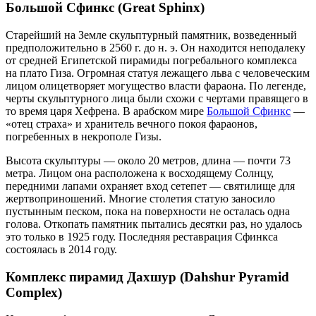
Большой Сфинкс (Great Sphinx)
Старейший на Земле скульптурный памятник, возведенный
предположительно в 2560 г. до н. э. Он находится неподалеку
от средней Египетской пирамиды погребального комплекса
на плато Гиза. Огромная статуя лежащего льва с человеческим
лицом олицетворяет могущество власти фараона. По легенде,
черты скульптурного лица были схожи с чертами правящего в
то время царя Хефрена. В арабском мире
Большой Сфинкс
—
«отец страха» и хранитель вечного покоя фараонов,
погребенных в некрополе Гизы.
Высота скульптуры — около 20 метров, длина — почти 73
метра. Лицом она расположена к восходящему Солнцу,
передними лапами охраняет вход сетепет — святилище для
жертвоприношений. Многие столетия статую заносило
пустынным песком, пока на поверхности не осталась одна
голова. Откопать памятник пытались десятки раз, но удалось
это только в 1925 году. Последняя реставрация Сфинкса
состоялась в 2014 году.
Комплекс пирамид Дахшур (Dahshur Pyramid
Complex)