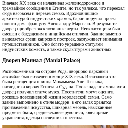
Вначале XX века он налаживал железнодорожное и
трамвайное сообщения в Египте, но так увлекся, что переехал
сюда насовсем и перевез семью. Вдохновившись
архитектурой индуистских храмов, барон поручил проект
нового дома французу Александру Марселю. В результате
дворец приобрел эксклюзивные черты. Неоклассицизм был
смешан с багдадским и индийским стилями. Здание заметно
выделяется среди каирских построек, заслуживает внимания
путешественников. Оно богато украшено статуями
индуистских божеств, а также скульптурами животных.
Дворец Маниал (Manial Palace)
Расположенный на острове Рода, дворцово-парковый
ансамбль был возведен в конце XIX века. Изначально это
была резиденция принца Мохаммеда Али Тевфика,
наследника короля Египта и Судана. После падения монархии
дворец получил статус музея. Посетители могут оценить
роскошь повседневной жизни королевской семьи. Само
здание выполнено в стиле модерн, в его залах хранятся
произведения искусства, шикарная мебель, изысканные
предметы быта, средневековые рукописи, ювелирные
украшения, одежда наследника престола.