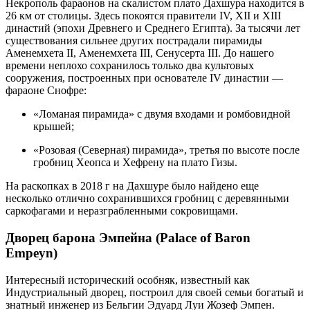
Некрополь фараонов на скалистом плато Дахшура находится в
26 км от столицы. Здесь покоятся правители IV, XII и XIII
династий (эпохи Древнего и Среднего Египта). За тысячи лет
существования сильнее других пострадали пирамиды
Аменемхета II, Аменемхета III, Сенусерта III. До нашего
времени неплохо сохранилось только два культовых
сооружения, построенных при основателе IV династии —
фараоне Снофре:
«Ломаная пирамида» с двумя входами и ромбовидной
крышей;
«Розовая (Северная) пирамида», третья по высоте после
гробниц Хеопса и Хефрену на плато Гизы.
На раскопках в 2018 г на Дахшуре было найдено еще
несколько отлично сохранившихся гробниц с деревянными
саркофагами и неразграбленными сокровищами.
Дворец барона Эмпейна (Palace of Baron
Empeyn)
Интересный исторический особняк, известный как
Индустриальный дворец, построил для своей семьи богатый и
знатный инженер из Бельгии Эдуард Луи Жозеф Эмпен.