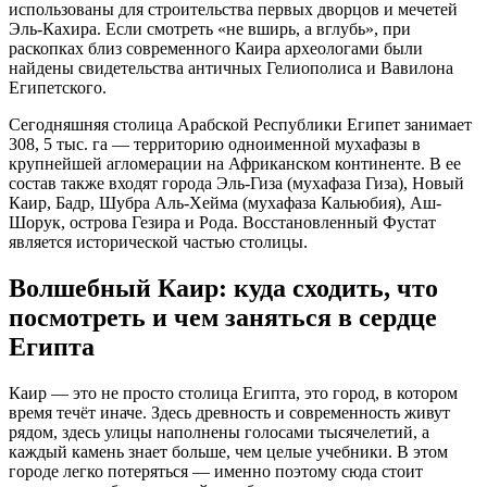
использованы для строительства первых дворцов и мечетей
Эль-Кахира. Если смотреть «не вширь, а вглубь», при
раскопках близ современного Каира археологами были
найдены свидетельства античных Гелиополиса и Вавилона
Египетского.
Сегодняшняя столица Арабской Республики Египет занимает
308, 5 тыс. га — территорию одноименной мухафазы в
крупнейшей агломерации на Африканском континенте. В ее
состав также входят города Эль-Гиза (мухафаза Гиза), Новый
Каир, Бадр, Шубра Аль-Хейма (мухафаза Кальюбия), Аш-
Шорук, острова Гезира и Рода. Восстановленный Фустат
является исторической частью столицы.
Волшебный Каир: куда сходить, что
посмотреть и чем заняться в сердце
Египта
Каир — это не просто столица Египта, это город, в котором
время течёт иначе. Здесь древность и современность живут
рядом, здесь улицы наполнены голосами тысячелетий, а
каждый камень знает больше, чем целые учебники. В этом
городе легко потеряться — именно поэтому сюда стоит