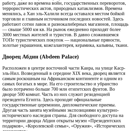
работу, даже во времена войн, государственных переворотов,
террористических актов, природных катаклизмов. Времена
менялись, а Хан эль-Халили всегда оставался местом бойкой
торговли и главным источником последних новостей. Здесь
работают сотни лавок и разнокалиберных магазинов, площадь
— свыше 5000 км кв. На рынок ежедневно приходят более
3000 местных жителей и туристов. В давно сложившемся
ТОПе туристических покупок — национальные пряности,
золотые украшения, кожгалантерея, керамика, кальяны, ткани.
Дворец Абдин (Abdeen Palace)
Расположен в центре восточной части Каира, на улице Каср-
эль-Нил. Возведенный в середине XIX века, дворец является
самым роскошным на Африканском континенте и одним из
самых богатых в мире. На его строительство и убранство
было потрачено больше 700 млн египетских фунтов. Во
дворце 500 комнат. Часть из них служит резиденцией
президента Египта. Здесь проходят официальные
государственные церемонии, дипломатические приемы.
Другая часть занята музейными экспозициями культурно-
исторического наследия страны. Для свободного доступа на
территории дворца Абдин открыты музеи «Президентских
подарков», «Королевской семьи», «Оружия», «Исторических