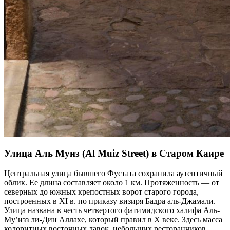
Улица Аль Муиз (Al Muiz Street) в Старом Каире
Центральная улица бывшего Фустата сохранила аутентичный
облик. Ее длина составляет около 1 км. Протяженность — от
северных до южных крепостных ворот старого города,
построенных в XI в. по приказу визиря Бадра аль-Джамали.
Улица названа в честь четвертого фатимидского халифа Аль-
Му’изз ли-Дин Аллахе, который правил в Х веке. Здесь масса
колоритных восточных лавок, небольших ресторанчиков