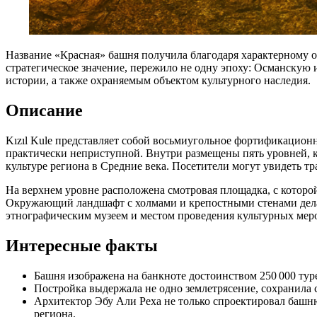
Название «Красная» башня получила благодаря характерному о
стратегическое значение, пережило не одну эпоху: Османскую
истории, а также охраняемым объектом культурного наследия.
Описание
Kızıl Kule представляет собой восьмиугольное фортификационно
практически неприступной. Внутри размещены пять уровней, к
культуре региона в Средние века. Посетители могут увидеть т
На верхнем уровне расположена смотровая площадка, с котор
Окружающий ландшафт с холмами и крепостными стенами делае
этнографическим музеем и местом проведения культурных мер
Интересные факты
Башня изображена на банкноте достоинством 250 000 туре
Постройка выдержала не одно землетрясение, сохранила 
Архитектор Эбу Али Реха не только спроектировал башню
региона.