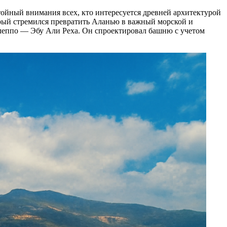
стойный внимания всех, кто интересуется древней архитектурой
торый стремился превратить Аланью в важный морской и
леппо — Эбу Али Реха. Он спроектировал башню с учетом