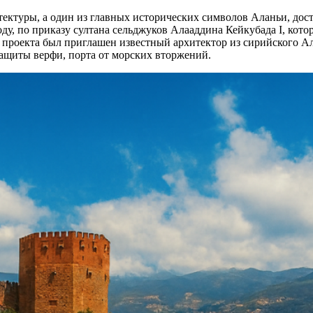
хитектуры, а один из главных исторических символов Аланьи, до
 году, по приказу султана сельджуков Алааддина Кейкубада I, ко
 проекта был приглашен известный архитектор из сирийского А
защиты верфи, порта от морских вторжений.