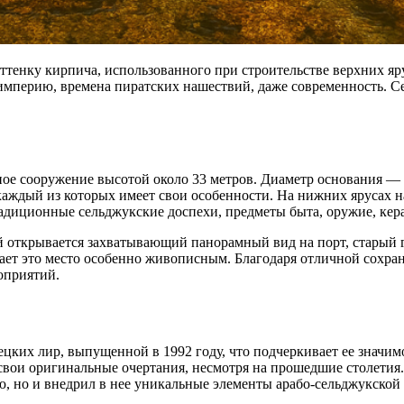
ттенку кирпича, использованного при строительстве верхних яр
 империю, времена пиратских нашествий, даже современность. С
е сооружение высотой около 33 метров. Диаметр основания — поч
аждый из которых имеет свои особенности. На нижних ярусах н
радиционные сельджукские доспехи, предметы быта, оружие, кер
ой открывается захватывающий панорамный вид на порт, старый
т это место особенно живописным. Благодаря отличной сохран
оприятий.
цких лир, выпущенной в 1992 году, что подчеркивает ее значимо
свои оригинальные очертания, несмотря на прошедшие столетия.
, но и внедрил в нее уникальные элементы арабо-сельджукской