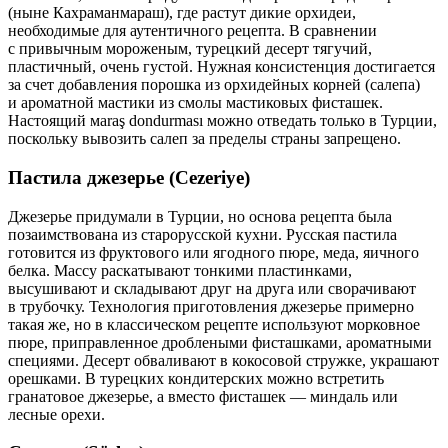
(ныне Кахраманмараш), где растут дикие орхидеи,
необходимые для аутентичного рецепта. В сравнении
с привычным мороженым, турецкий десерт тягучий,
пластичный, очень густой. Нужная консистенция достигается
за счет добавления порошка из орхидейных корней (салепа)
и ароматной мастики из смолы мастиковых фисташек.
Настоящий мaraş dondurması можно отведать только в Турции,
поскольку вывозить салеп за пределы страны запрещено.
Пастила джезерье (Cezeriye)
Джезерье придумали в Турции, но основа рецепта была
позаимствована из старорусской кухни. Русская пастила
готовится из фруктового или ягодного пюре, меда, яичного
белка. Массу раскатывают тонкими пластинками,
высушивают и складывают друг на друга или сворачивают
в трубочку. Технология приготовления джезерье примерно
такая же, но в классическом рецепте используют морковное
пюре, приправленное дроблеными фисташками, ароматными
специями. Десерт обваливают в кокосовой стружке, украшают
орешками. В турецких кондитерских можно встретить
гранатовое джезерье, а вместо фисташек — миндаль или
лесные орехи.