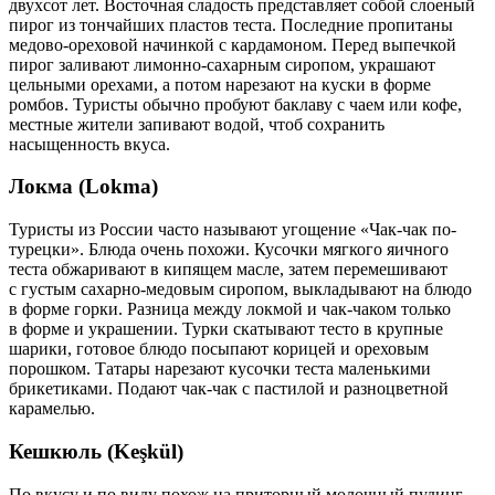
двухсот лет. Восточная сладость представляет собой слоеный
пирог из тончайших пластов теста. Последние пропитаны
медово-ореховой начинкой с кардамоном. Перед выпечкой
пирог заливают лимонно-сахарным сиропом, украшают
цельными орехами, а потом нарезают на куски в форме
ромбов. Туристы обычно пробуют баклаву с чаем или кофе,
местные жители запивают водой, чтоб сохранить
насыщенность вкуса.
Локма (Lokma)
Туристы из России часто называют угощение «Чак-чак по-
турецки». Блюда очень похожи. Кусочки мягкого яичного
теста обжаривают в кипящем масле, затем перемешивают
с густым сахарно-медовым сиропом, выкладывают на блюдо
в форме горки. Разница между локмой и чак-чаком только
в форме и украшении. Турки скатывают тесто в крупные
шарики, готовое блюдо посыпают корицей и ореховым
порошком. Татары нарезают кусочки теста маленькими
брикетиками. Подают чак-чак с пастилой и разноцветной
карамелью.
Кешкюль (Keşkül)
По вкусу и по виду похож на приторный молочный пудинг,