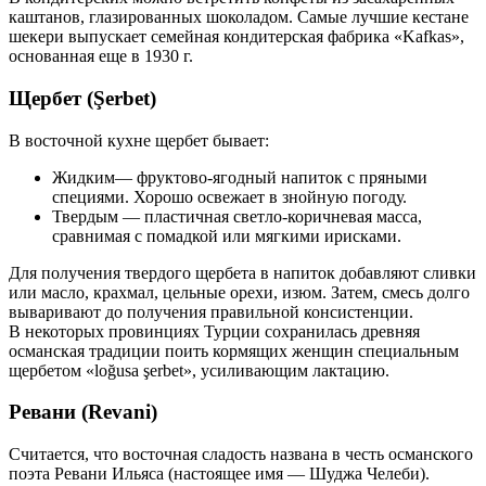
каштанов, глазированных шоколадом. Самые лучшие кестане
шекери выпускает семейная кондитерская фабрика «Kafkas»,
основанная еще в 1930 г.
Щербет (Şerbet)
В восточной кухне щербет бывает:
Жидким— фруктово-ягодный напиток с пряными
специями. Хорошо освежает в знойную погоду.
Твердым — пластичная светло-коричневая масса,
сравнимая с помадкой или мягкими ирисками.
Для получения твердого щербета в напиток добавляют сливки
или масло, крахмал, цельные орехи, изюм. Затем, смесь долго
вываривают до получения правильной консистенции.
В некоторых провинциях Турции сохранилась древняя
османская традиции поить кормящих женщин специальным
щербетом «loğusa şerbet», усиливающим лактацию.
Ревани (Revani)
Считается, что восточная сладость названа в честь османского
поэта Ревани Ильяса (настоящее имя — Шуджа Челеби).