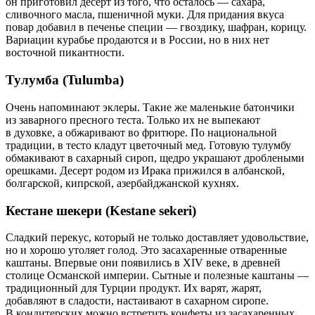
он приготовил десерт из того, что осталось — сахара,
сливочного масла, пшеничной муки. Для придания вкуса
повар добавил в печенье специи — гвоздику, шафран, корицу.
Вариации курабье продаются и в России, но в них нет
восточной пикантности.
Тулумба (Tulumba)
Очень напоминают эклеры. Такие же маленькие батончики
из заварного пресного теста. Только их не выпекают
в духовке, а обжаривают во фритюре. По национальной
традиции, в тесто кладут цветочный мед. Готовую тулумбу
обмакивают в сахарный сироп, щедро украшают дроблеными
орешками. Десерт родом из Ирака прижился в албанской,
болгарской, кипрской, азербайджанской кухнях.
Кестане шекери (Kestane sekeri)
Сладкий перекус, который не только доставляет удовольствие,
но и хорошо утоляет голод. Это засахаренные отваренные
каштаны. Впервые они появились в XIV веке, в древней
столице Османской империи. Сытные и полезные каштаны —
традиционный для Турции продукт. Их варят, жарят,
добавляют в сладости, настаивают в сахарном сиропе.
В кондитерских можно встретить конфеты из засахаренных