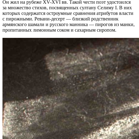
Он жил на рубеже XV-XVI вв. Такой чести поэт удостоился
за множество стихов, посвященных султану Селиму I. В них
которых содержатся остроумные сравнения атрибутов власти
с пирожными. Ревани-десерт — близкий родственник
армянского шамали и русского манника — пирогов из манки,
пропитанных лимонным соком и сахарным сиропом.