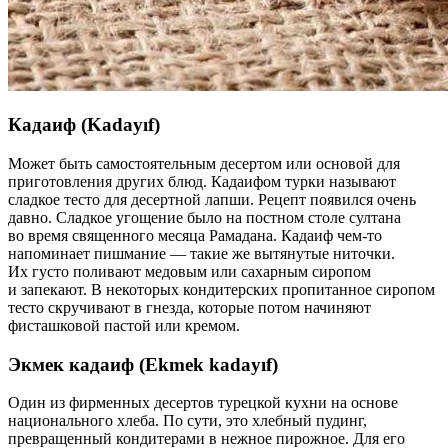
Кадаиф (Kadayıf)
Может быть самостоятельным десертом или основой для
приготовления других блюд. Кадаифом турки называют
сладкое тесто для десертной лапши. Рецепт появился очень
давно. Сладкое угощение было на постном столе султана
во время священного месяца Рамадана. Кадаиф чем-то
напоминает пишмание — такие же вытянутые ниточки.
Их густо поливают медовым или сахарным сиропом
и запекают. В некоторых кондитерских пропитанное сиропом
тесто скручивают в гнезда, которые потом начиняют
фисташковой пастой или кремом.
Экмек кадаиф (Ekmek kadayıf)
Один из фирменных десертов турецкой кухни на основе
национального хлеба. По сути, это хлебный пудинг,
превращенный кондитерами в нежное пирожное. Для его