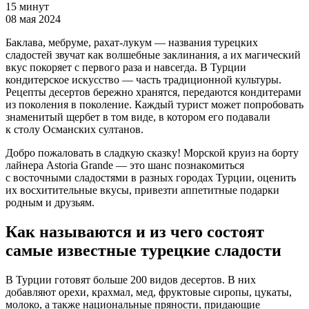
15 минут
08 мая 2024
Баклава, мебруме, рахат-лукум — названия турецких
сладостей звучат как волшебные заклинания, а их магический
вкус покоряет с первого раза и навсегда. В Турции
кондитерское искусство — часть традиционной культуры.
Рецепты десертов бережно хранятся, передаются кондитерами
из поколения в поколение. Каждый турист может попробовать
знаменитый щербет в том виде, в котором его подавали
к столу Османских султанов.
Добро пожаловать в сладкую сказку! Морской круиз на борту
лайнера Astoria Grande — это шанс познакомиться
с восточными сладостями в разных городах Турции, оценить
их восхитительные вкусы, привезти аппетитные подарки
родным и друзьям.
Как называются и из чего состоят
самые известные турецкие сладости
В Турции готовят больше 200 видов десертов. В них
добавляют орехи, крахмал, мед, фруктовые сиропы, цукаты,
молоко, а также национальные пряности, придающие