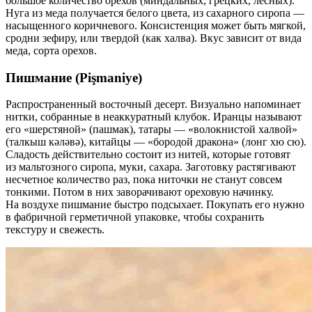
большое количество орехов (миндальных, грецких, лесных).
Нуга из меда получается белого цвета, из сахарного сиропа —
насыщенного коричневого. Консистенция может быть мягкой,
сродни зефиру, или твердой (как халва). Вкус зависит от вида
меда, сорта орехов.
Пишмание (Pişmaniye)
Распространенный восточный десерт. Визуально напоминает
нитки, собранные в неаккуратный клубок. Иранцы называют
его «шерстяной» (пашмак), татары — «волокнистой халвой»
(талкыш кәләвә), китайцы — «бородой дракона» (лонг хю сю).
Сладость действительно состоит из нитей, которые готовят
из мальтозного сиропа, муки, сахара. Заготовку растягивают
несчетное количество раз, пока ниточки не станут совсем
тонкими. Потом в них заворачивают ореховую начинку.
На воздухе пишмание быстро подсыхает. Покупать его нужно
в фабричной герметичной упаковке, чтобы сохранить
текстуру и свежесть.