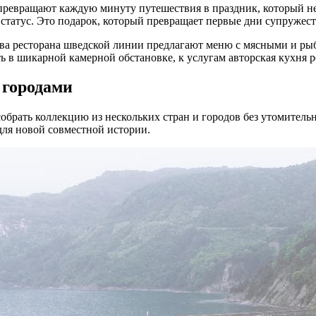
превращают каждую минуту путешествия в праздник, который не 
татус. Это подарок, который превращает первые дни супружест
Два ресторана шведской линии предлагают меню с мясными и р
в шикарной камерной обстановке, к услугам авторская кухня рес
 городами
собрать коллекцию из нескольких стран и городов без утомител
для новой совместной истории.