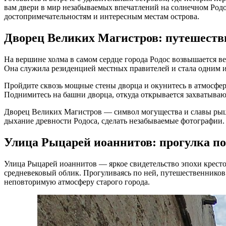
вам двери в мир незабываемых впечатлений на солнечном Родо
достопримечательностям и интересным местам острова.
Дворец Великих Магистров: путешестви
На вершине холма в самом сердце города Родос возвышается в
Она служила резиденцией местных правителей и стала одним 
Пройдите сквозь мощные стены дворца и окунитесь в атмосфер
Поднимитесь на башни дворца, откуда открывается захватываю
Дворец Великих Магистров — символ могущества и славы рыцарс
дыхание древности Родоса, сделать незабываемые фотографии.
Улица Рыцарей иоаннитов: прогулка по
Улица Рыцарей иоаннитов — яркое свидетельство эпохи крест
средневековый облик. Прогуливаясь по ней, путешественников 
неповторимую атмосферу старого города.