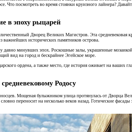
се. Что посмотреть во время стоянки круизного лайнера? Давай
е в эпоху рыцарей
еличественный Дворец Великих Магистров. Эта средневековая к
из важнейших исторических памятников острова.
у давно минувших эпох. Роскошные залы, украшенные мозаикой 
щий вид на город и бескрайнее Эгейское море.
кого ордена, а также место, где история оживает на ваших гла
 средневековому Родосу
оносцев. Мощеная булыжником улица протянулась от Дворца Вел
словно переносит на несколько веков назад. Готические фасады 