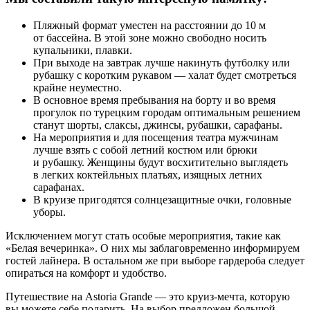
Пляжный формат уместен на расстоянии до 10 м
от бассейна. В этой зоне можно свободно носить
купальники, плавки.
При выходе на завтрак лучше накинуть футболку или
рубашку с коротким рукавом — халат будет смотреться
крайне неуместно.
В основное время пребывания на борту и во время
прогулок по турецким городам оптимальным решением
станут шорты, слаксы, джинсы, рубашки, сарафаны.
На мероприятия и для посещения театра мужчинам
лучше взять с собой летний костюм или брюки
и рубашку. Женщины будут восхитительно выглядеть
в легких коктейльных платьях, изящных летних
сарафанах.
В круизе пригодятся солнцезащитные очки, головные
уборы.
Исключением могут стать особые мероприятия, такие как
«Белая вечеринка». О них мы заблаговременно информируем
гостей лайнера. В остальном же при выборе гардероба следует
опираться на комфорт и удобство.
Путешествие на Astoria Grande — это круиз-мечта, которую
вы можете себе подарить. На выбор предложен большой