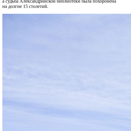
а судьба Александрийской библиотеки была похоронена
на долгие 15 столетий.