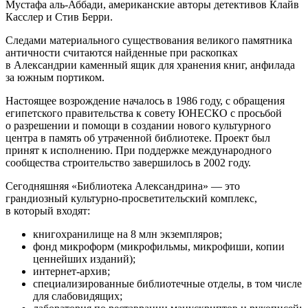
Мустафа аль-Аббади, американские авторы детективов Клайв
Касслер и Стив Берри.
Следами материального существования великого памятника
античности считаются найденные при раскопках
в Александрии каменный ящик для хранения книг, анфилада
за южным портиком.
Настоящее возрождение началось в 1986 году, с обращения
египетского правительства к совету ЮНЕСКО с просьбой
о разрешении и помощи в создании нового культурного
центра в память об утраченной библиотеке. Проект был
принят к исполнению. При поддержке международного
сообщества строительство завершилось в 2002 году.
Сегодняшняя «Библиотека Александрина» — это
грандиозный культурно-просветительский комплекс,
в который входят:
книгохранилище на 8 млн экземпляров;
фонд микроформ (микрофильмы, микрофиши, копии
ценнейших изданий);
интернет-архив;
специализированные библиотечные отделы, в том числе
для слабовидящих;