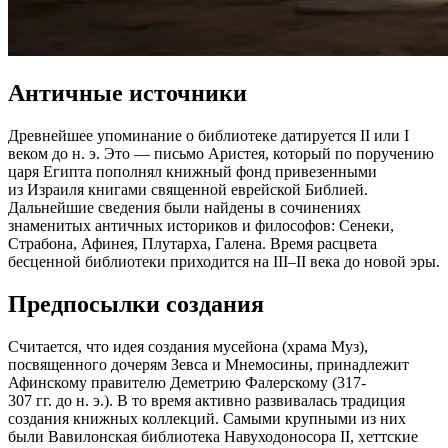
Античные источники
Древнейшее упоминание о библиотеке датируется II или I
веком до н. э. Это — письмо Аристея, который по поручению
царя Египта пополнял книжный фонд привезенными
из Израиля книгами священной еврейской Библией.
Дальнейшие сведения были найдены в сочинениях
знаменитых античных историков и философов: Сенеки,
Страбона, Афинея, Плутарха, Галена. Время расцвета
бесценной библиотеки приходится на III–II века до новой эры.
Предпосылки создания
Считается, что идея создания мусейона (храма Муз),
посвященного дочерям Зевса и Мнемосины, принадлежит
Афинскому правителю Деметрию Фалерскому (317-
307 гг. до н. э.). В то время активно развивалась традиция
создания книжных коллекций. Самыми крупными из них
были Вавилонская библиотека Навуходоносора II, хеттские