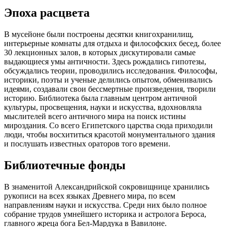
Эпоха расцвета
В мусейоне были построены десятки книгохранилищ,
интерьерные комнаты для отдыха и философских бесед, более
30 лекционных залов, в которых дискутировали самые
выдающиеся умы античности. Здесь рождались гипотезы,
обсуждались теории, проводились исследования. Философы,
историки, поэты и ученые делились опытом, обменивались
идеями, создавали свои бессмертные произведения, творили
историю. Библиотека была главным центром античной
культуры, просвещения, науки и искусства, вдохновляла
мыслителей всего античного мира на поиск истины
мироздания. Со всего Египетского царства сюда приходили
люди, чтобы восхититься красотой монументального здания
и послушать известных ораторов того времени.
Библиотечные фонды
В знаменитой Александрийской сокровищнице хранились
рукописи на всех языках Древнего мира, по всем
направлениям науки и искусства. Среди них было полное
собрание трудов умнейшего историка и астролога Бероса,
главного жреца бога Бел-Мардука в Вавилоне.