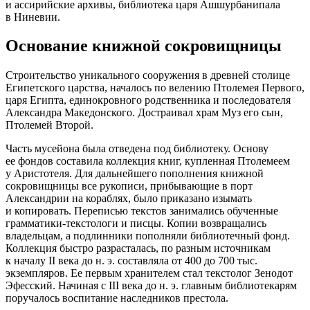
и ассирийские архивы, библиотека царя Ашшурбанипала
в Ниневии.
Основание книжной сокровищницы
Строительство уникального сооружения в древней столице
Египетского царства, началось по велению Птолемея Первого,
царя Египта, единокровного родственника и последователя
Александра Македонского. Достраивал храм Муз его сын,
Птолемей Второй.
Часть мусейона была отведена под библиотеку. Основу
ее фондов составила коллекция книг, купленная Птолемеем
у Аристотеля. Для дальнейшего пополнения книжной
сокровищницы все рукописи, прибывающие в порт
Александрии на кораблях, было приказано изымать
и копировать. Переписью текстов занимались обученные
грамматики-текстологи и писцы. Копии возвращались
владельцам, а подлинники пополняли библиотечный фонд.
Коллекция быстро разрасталась, по разным источникам
к началу II века до н. э. составляла от 400 до 700 тыс.
экземпляров. Ее первым хранителем стал текстолог Зенодот
Эфесский. Начиная с III века до н. э. главным библиотекарям
поручалось воспитание наследников престола.