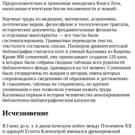
Предположительно в хранилище находилась Книга Тота,
написанная египетским богом письменности и знаний.
Научные труды по медицине, математике, астрономии,
поэтические вирши, философские и теологические трактаты,
исторические документы, фундаментальные фолианты
и отдельные манускрипты — все тексты были
систематизированы. Грамматики переводили тексты,
текстологи составляли списки. Пионером древнеегипетской
библиографии считается поэт и ученый Каллимах из Кирены.
Кроме 800 сочинений, ему приписывают создание 120 книг,
в которых были собраны сводные таблицы всех рукописей
библиотечного фонда, хранящихся на тот момент. Сочинения
были упорядочены по жанрам и авторам, имена которых
сопровождались сведениями об образовании и достижениях.
К сожалению, таблицы не сохранились, но краткие
упоминания о них позволили ученым назвать труды
Каллимаха первым в истории человечества аннотированным
библиотечно-библиографическим каталогом.
Исчезновение
В I веке до н. э. в династическую войну между Птолемеем XII
и царицей Египта Клеопатрой вмешался древнеримский