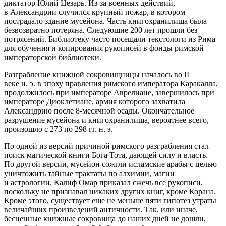
диктатор Юлий Цезарь. Из-за военных действий,
в Александрии случился крупный пожар, в котором
пострадало здание мусейона. Часть книгохранилища была
безвозвратно потеряна. Следующие 200 лет прошли без
потрясений. Библиотеку часто посещали текстологи из Рима
для обучения и копирования рукописей в фонды римской
императорской библиотеки.
Разграбление книжной сокровищницы началось во II
веке н. э. в эпоху правления римского императора Каракалла,
продолжилось при императоре Аврелиане, завершилось при
императоре Диоклетиане, армия которого захватила
Александрию после 8-месячной осады. Окончательное
разрушение мусейона и книгохранилища, вероятнее всего,
произошло с 273 по 298 гг. н. э.
По одной из версий причиной римского разграбления стал
поиск магической книги Бога Тота, дающей силу и власть.
По другой версии, мусейон сожгли исламские арабы с целью
уничтожить тайные трактаты по алхимии, магии
и астрологии. Калиф Омар приказал сжечь все рукописи,
поскольку не признавал никаких других книг, кроме Корана.
Кроме этого, существует еще не меньше пяти гипотез утраты
величайших произведений античности. Так, или иначе,
бесценные книжные сокровища до наших дней не дошли,