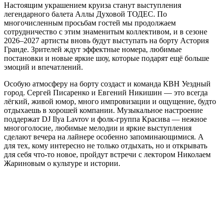
Настоящим украшением круиза станут выступления
легендарного балета Аллы Духовой ТОДЕС. По
многочисленным просьбам гостей мы продолжаем
сотрудничество с этим знаменитым коллективом, и в сезоне
2026–2027 артисты вновь будут выступать на борту Астория
Гранде. Зрителей ждут эффектные номера, любимые
постановки и новые яркие шоу, которые подарят ещё больше
эмоций и впечатлений.
Особую атмосферу на борту создаст и команда КВН Уездный
город. Сергей Писаренко и Евгений Никишин — это всегда
лёгкий, живой юмор, много импровизации и ощущение, будто
отдыхаешь в хорошей компании. Музыкальное настроение
поддержат DJ Ilya Lavrov и фолк-группа Красива — нежное
многоголосие, любимые мелодии и яркие выступления
сделают вечера на лайнере особенно запоминающимися. А
для тех, кому интересно не только отдыхать, но и открывать
для себя что-то новое, пройдут встречи с лектором Николаем
Жариновым о культуре и истории.