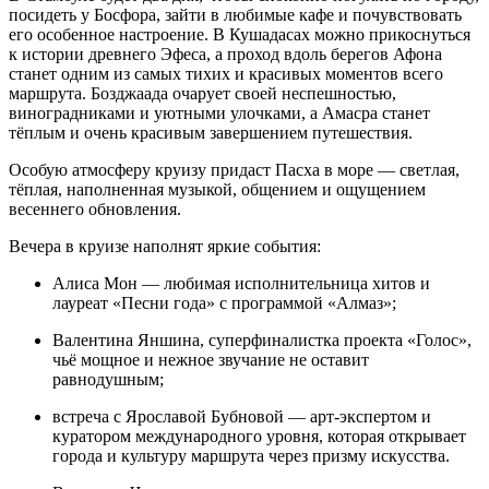
посидеть у Босфора, зайти в любимые кафе и почувствовать
его особенное настроение. В Кушадасах можно прикоснуться
к истории древнего Эфеса, а проход вдоль берегов Афона
станет одним из самых тихих и красивых моментов всего
маршрута. Бозджаада очарует своей неспешностью,
виноградниками и уютными улочками, а Амасра станет
тёплым и очень красивым завершением путешествия.
Особую атмосферу круизу придаст Пасха в море — светлая,
тёплая, наполненная музыкой, общением и ощущением
весеннего обновления.
Вечера в круизе наполнят яркие события:
Алиса Мон — любимая исполнительница хитов и
лауреат «Песни года» с программой «Алмаз»;
Валентина Яншина, суперфиналистка проекта «Голос»,
чьё мощное и нежное звучание не оставит
равнодушным;
встреча с Ярославой Бубновой — арт-экспертом и
куратором международного уровня, которая открывает
города и культуру маршрута через призму искусства.