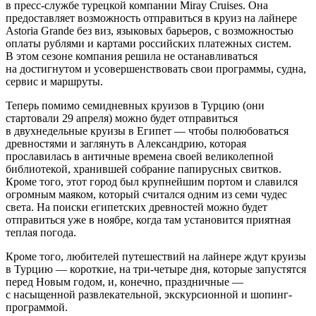
в пресс-службе турецкой компании Miray Cruises. Она
предоставляет возможность отправиться в круиз на лайнере
Astoria Grande без виз, языковых барьеров, с возможностью
оплаты рублями и картами российских платежных систем.
В этом сезоне компания решила не останавливаться
на достигнутом и усовершенствовать свои программы, судна,
сервис и маршруты.
Теперь помимо семидневных круизов в Турцию (они
стартовали 29 апреля) можно будет отправиться
в двухнедельные круизы в Египет — чтобы полюбоваться
древностями и заглянуть в Александрию, которая
прославилась в античные времена своей великолепной
библиотекой, хранившей собрание папирусных свитков.
Кроме того, этот город был крупнейшим портом и славился
огромным маяком, который считался одним из семи чудес
света. На поиски египетских древностей можно будет
отправиться уже в ноябре, когда там установится приятная
теплая погода.
Кроме того, любителей путешествий на лайнере ждут круизы
в Турцию — короткие, на три-четыре дня, которые запустятся
перед Новым годом, и, конечно, праздничные —
с насыщенной развлекательной, экскурсионной и шопинг-
программой.