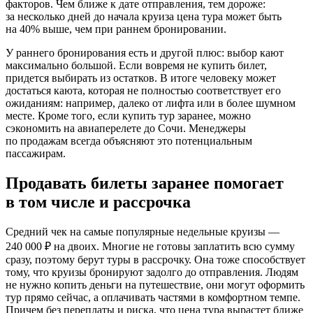
факторов. Чем ближе к дате отправления, тем дороже:
за несколько дней до начала круиза цена тура может быть
на 40% выше, чем при раннем бронировании.
У раннего бронирования есть и другой плюс: выбор кают
максимально большой. Если вовремя не купить билет,
придется выбирать из остатков. В итоге человеку может
достаться каюта, которая не полностью соответствует его
ожиданиям: например, далеко от лифта или в более шумном
месте. Кроме того, если купить тур заранее, можно
сэкономить на авиаперелете до Сочи. Менеджеры
по продажам всегда объясняют это потенциальным
пассажирам.
Продавать билеты заранее помогает
в том числе и рассрочка
Средний чек на самые популярные недельные круизы —
240 000 ₽ на двоих. Многие не готовы заплатить всю сумму
сразу, поэтому берут туры в рассрочку. Она тоже способствует
тому, что круизы бронируют задолго до отправления. Людям
не нужно копить деньги на путешествие, они могут оформить
тур прямо сейчас, а оплачивать частями в комфортном темпе.
Причем без переплаты и риска, что цена тура вырастет ближе