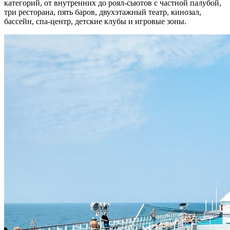
категорий, от внутренних до роял‑сьютов с частной палубой,
три ресторана, пять баров, двухэтажный театр, кинозал,
бассейн, спа‑центр, детские клубы и игровые зоны.