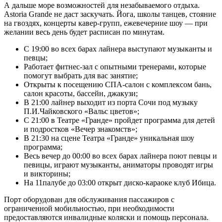
А дальше море возможностей для незабываемого отдыха.
Astoria Grande не даст заскучать. Йога, школы танцев, стояние
на гвоздях, концерты кавер-групп, ежевечерние шоу — при
желании весь день будет расписан по минутам.
С 19:00 во всех барах лайнера выступают музыканты и
певцы;
Работает фитнес-зал с опытными тренерами, которые
помогут выбрать для вас занятие;
Открыты к посещению СПА-салон с комплексом бань,
салон красоты, бассейн, джакузи;
В 21:00 лайнер выходит из порта Сочи под музыку
П.И.Чайковского «Вальс цветов»;
С 21:00 в Театре «Гранде» пройдет программа для детей
и подростков «Вечер знакомств»;
В 21:30 на сцене Театра «Гранде» уникальная шоу
программа;
Весь вечер до 00:00 во всех барах лайнера поют певцы и
певицы, играют музыканты, аниматоры проводят игры
и викторины;
На 11палубе до 03:00 открыт диско-караоке клуб Ибица.
Порт оборудован для обслуживания пассажиров с
ограниченной мобильностью, при необходимости
предоставляются инвалидные коляски и помощь персонала.