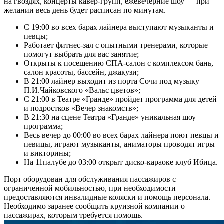
на гвоздях, концерты кавер-групп, ежевечерние шоу — при
желании весь день будет расписан по минутам.
С 19:00 во всех барах лайнера выступают музыканты и
певцы;
Работает фитнес-зал с опытными тренерами, которые
помогут выбрать для вас занятие;
Открыты к посещению СПА-салон с комплексом бань,
салон красоты, бассейн, джакузи;
В 21:00 лайнер выходит из порта Сочи под музыку
П.И.Чайковского «Вальс цветов»;
С 21:00 в Театре «Гранде» пройдет программа для детей
и подростков «Вечер знакомств»;
В 21:30 на сцене Театра «Гранде» уникальная шоу
программа;
Весь вечер до 00:00 во всех барах лайнера поют певцы и
певицы, играют музыканты, аниматоры проводят игры
и викторины;
На 11палубе до 03:00 открыт диско-караоке клуб Ибица.
Порт оборудован для обслуживания пассажиров с
ограниченной мобильностью, при необходимости
предоставляются инвалидные коляски и помощь персонала.
Необходимо заранее сообщить круизной компании о
пассажирах, которым требуется помощь.