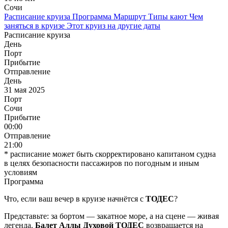
Сочи
Расписание круиза
Программа
Маршрут
Типы кают
Чем
заняться в круизе
Этот круиз на другие даты
Расписание круиза
День
Порт
Прибытие
Отправление
День
31 мая 2025
Порт
Сочи
Прибытие
00:00
Отправление
21:00
* расписание может быть скорректировано капитаном судна
в целях безопасности пассажиров по погодным и иным
условиям
Программа
Что, если ваш вечер в круизе начнётся с
ТОДЕС
?
Представьте: за бортом — закатное море, а на сцене — живая
легенда.
Балет Аллы Духовой ТОДЕС
возвращается на