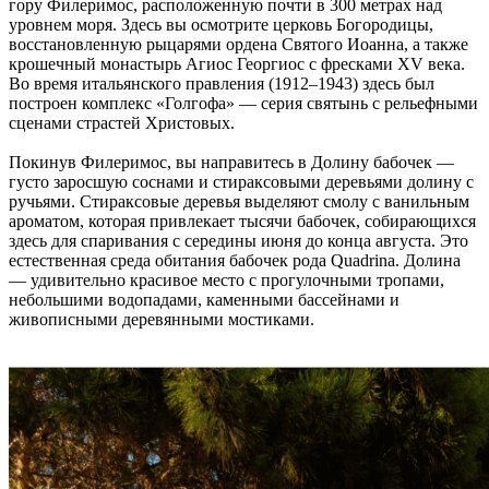
гору Филеримос, расположенную почти в 300 метрах над
уровнем моря. Здесь вы осмотрите церковь Богородицы,
восстановленную рыцарями ордена Святого Иоанна, а также
крошечный монастырь Агиос Георгиос с фресками XV века.
Во время итальянского правления (1912–1943) здесь был
построен комплекс «Голгофа» — серия святынь с рельефными
сценами страстей Христовых.
Покинув Филеримос, вы направитесь в Долину бабочек —
густо заросшую соснами и стираксовыми деревьями долину с
ручьями. Стираксовые деревья выделяют смолу с ванильным
ароматом, которая привлекает тысячи бабочек, собирающихся
здесь для спаривания с середины июня до конца августа. Это
естественная среда обитания бабочек рода Quadrina. Долина
— удивительно красивое место с прогулочными тропами,
небольшими водопадами, каменными бассейнами и
живописными деревянными мостиками.