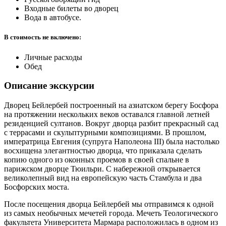
Входные билеты во дворец
Вода в автобусе.
В стоимость не включено:
Личные расходы
Обед
Описание экскурсии
Дворец Бейлербей построенный на азиатском берегу Босфора
на протяжении нескольких веков оставался главной летней
резиденцией султанов. Вокруг дворца разбит прекрасный сад
с террасами и скульптурными композициями. В прошлом,
императрица Евгения (супруга Наполеона III) была настолько
восхищена элегантностью дворца, что приказала сделать
копию одного из оконных проемов в своей спальне в
парижском дворце Тюильри. С набережной открывается
великолепный вид на европейскую часть Стамбула и два
Босфорских моста.
После посещения дворца Бейлербей мы отправимся к одной
из самых необычных мечетей города. Мечеть Теологического
факультета Университета Мармара расположилась в одном из