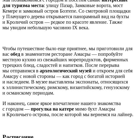
для туризма места
: улицу Пазар, Замковые ворота, мост
Кемере и замковый остров Бозтепе. Со смотровой площадки
у Плачущего дерева открывается панорамный вид на бухты
и Кроличий остров — редкое по красоте явление. Также
мы увидим небольшую часовню IX века.
Чтобы путешествие было еще приятнее, мы приготовили для
вас
обед
в знаменитом ресторане Амасры — попробуйте
местную кухню из свежайших морепродуктов, фирменных
турецких блюд, сладостей и напитков. После перерыва
мы отправимся в
археологический музей
и откроем для себя
Амасру с новой стороны — как город с богатой историей
и наследием. В музее выставлены экспонаты, относящихся
к эллинистическому, римскому, византийскому, генуэзскому
и османскому периодам.
И наконец, самое яркое впечатление нашего знакомства
с городом —
прогулка на катере
мимо бухт Амасры
и Кроличьего острова, после которой мы вернемся на лайнер.
Расписание