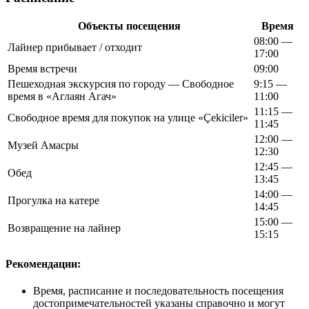
Объекты посещения
Время
08:00 —
Лайнер прибывает / отходит
17:00
Время встречи
09:00
Пешеходная экскурсия по городу — Свободное
9:15 —
время в «Аглаян Агач»
11:00
11:15 —
Свободное время для покупок на улице «Çekiciler»
11:45
12:00 —
Музей Амасры
12:30
12:45 —
Обед
13:45
14:00 —
Прогулка на катере
14:45
15:00 —
Возвращение на лайнер
15:15
Рекомендации:
Время, расписание и последовательность посещения
достопримечательностей указаны справочно и могут