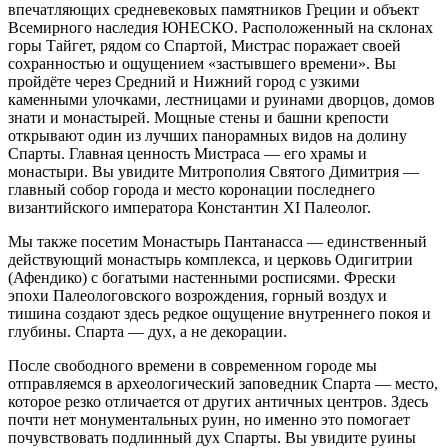
впечатляющих средневековых памятников Греции и объект
Всемирного наследия ЮНЕСКО. Расположенный на склонах
горы Тайгет, рядом со Спартой, Мистрас поражает своей
сохранностью и ощущением «застывшего времени». Вы
пройдёте через Средний и Нижний город с узкими
каменными улочками, лестницами и руинами дворцов, домов
знати и монастырей. Мощные стены и башни крепости
открывают один из лучших панорамных видов на долину
Спарты. Главная ценность Мистраса — его храмы и
монастыри. Вы увидите Митрополия Святого Димитрия —
главный собор города и место коронации последнего
византийского императора Константин XI Палеолог.
Мы также посетим Монастырь Пантанасса — единственный
действующий монастырь комплекса, и церковь Одигитрии
(Афендико) с богатыми настенными росписями. Фрески
эпохи Палеологовского возрождения, горный воздух и
тишина создают здесь редкое ощущение внутреннего покоя и
глубины. Спарта — дух, а не декорации.
После свободного времени в современном городе мы
отправляемся в археологический заповедник Спарта — место,
которое резко отличается от других античных центров. Здесь
почти нет монументальных руин, но именно это помогает
почувствовать подлинный дух Спарты. Вы увидите руины