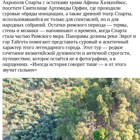
Акрополя Спарты с остатками храма Афины Халкиойкос,
посетите Святилище Артемиды Орфии, где проходили
суровые обряды инициации, а также древний театр Спарты,
использовавшийся не только для спектаклей, но и для
народных собраний. Остатки римского периода — термы,
стены и мозаики — напоминают о времени, когда Спарта
стала частью Римского мира. Панорамы долины реки Эврот и
гор Тайгета помогают представить суровый и аскетичный
характер этого легендарного города. Этот тур — редкое
сочетание византийской духовности и античной строгости,
путешествие, которое остаётся не в фотографиях, а в
ощущениях. «Иногда история говорит тише — и от этого
звучит сильнее»