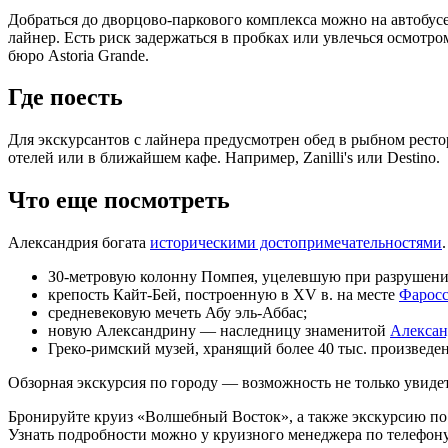
Добраться до дворцово-паркового комплекса можно на автобусе
лайнер. Есть риск задержаться в пробках или увлечься осмотр
бюро Astoria Grande.
Где поесть
Для экскурсантов с лайнера предусмотрен обед в рыбном рест
отелей или в ближайшем кафе. Например, Zanilli's или Destino.
Что еще посмотреть
Александрия богата
историческими достопримечательностями
З0-метровую колонну Помпея, уцелевшую при разрушении
крепость Кайт-Бей, построенную в XV в. на месте
Фаросс
средневековую мечеть Абу эль-Аббас;
новую Александрину — наследницу знаменитой
Алексан
Греко-римский музей, хранящий более 40 тыс. произведен
Обзорная экскурсия по городу — возможность не только увиде
Бронируйте круиз «Волшебный Восток», а также экскурсию по 
Узнать подробности можно у круизного менеджера по телефон