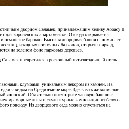
хотничьим дворцом Саламек, принадлежащим хедиву Аббасу II,
ит для королевских апартаментов. Отсюда открывается
и османское барокко. Высокая дворцовая башня напоминает
 лестниц, изящных восточных балконов, открытых аркад,
тся на зеленом фоне парковых деревьев.
ец Саламек превратился в роскошный пятизвездочный отель.
 газонами, клумбами, уникальным декором из камней. На
седки с видом на Средиземное море. Здесь есть живописные
ный японский. Обязательно посмотрите часовую башню с
щие» мраморные львы и скульптурные композиции из белого
фото повсюду. Из дворцового сада можно спуститься на