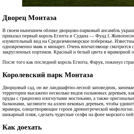
Дворец Монтаза
В своем нынешнем облике дворцово-парковый ансамбль украша
приказал первый король Египта и Судана — Фуад I. Живописно
изумительный вид на Средиземноморское побережье. Известны
одновременно маяк и минарет. Очень впечатляюще смотрится с
закругленных портиков. Красный и белый цвета в мраморной 
После того как последний король Египта, Фарук, покинул стра
Королевский парк Монтаза
Дворцовый сад, он же ландшафтно-лесной заповедник, занимае
территории высажено несколько видов пальмовых деревьев, как
пруды с грациозно изогнутыми мостиками, а также оригиналь
балконами, загляните на аллею вековых деревьев, чтобы удив
мрамора, олицетворяющие героев древнегреческой мифологии. 
шикарный пляж, сделать чудесные селфи на фоне морского пей
Как доехать