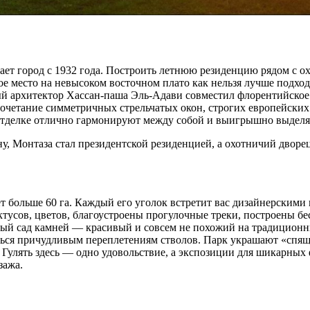
ет город с 1932 года. Построить летнюю резиденцию рядом с о
е место на невысоком восточном плато как нельзя лучше подход
й архитектор Хассан-паша Эль-Адави совместил флорентийское 
очетание симметричных стрельчатых окон, строгих европейских
отделке отлично гармонируют между собой и выигрышно выделяю
ну, Монтаза стал президентской резиденцией, а охотничий двор
т больше 60 га. Каждый его уголок встретит вас дизайнерскими
тусов, цветов, благоустроены прогулочные треки, построены бе
ный сад камней — красивый и совсем не похожий на традицион
иться причудливым переплетениям стволов. Парк украшают «спя
Гулять здесь — одно удовольствие, а экспозиции для шикарных 
зажа.