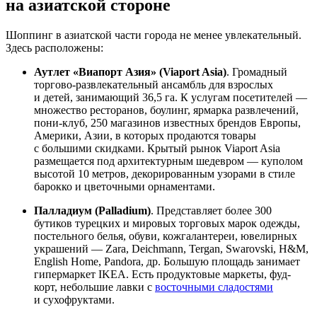
на азиатской стороне
Шоппинг в азиатской части города не менее увлекательный.
Здесь расположены:
Аутлет «Виапорт Азия» (Viaport Asia)
. Громадный
торгово-развлекательный ансамбль для взрослых
и детей, занимающий 36,5 га. К услугам посетителей —
множество ресторанов, боулинг, ярмарка развлечений,
пони-клуб, 250 магазинов известных брендов Европы,
Америки, Азии, в которых продаются товары
с большими скидками. Крытый рынок Viaport Asia
размещается под архитектурным шедевром — куполом
высотой 10 метров, декорированным узорами в стиле
барокко и цветочными орнаментами.
Палладиум (Palladium)
. Представляет более 300
бутиков турецких и мировых торговых марок одежды,
постельного белья, обуви, кожгалантереи, ювелирных
украшений — Zara, Deichmann, Tergan, Swarovski, H&M,
English Home, Pandora, др. Большую площадь занимает
гипермаркет IKEA. Есть продуктовые маркеты, фуд-
корт, небольшие лавки с
восточными сладостями
и сухофруктами.