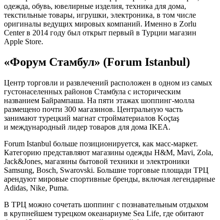
одежда, обувь, ювелирные изделия, техника для дома,
текстильные товары, игрушки, электроника, в том числе
оригиналы ведущих мировых компаний. Именно в Zorlu
Center в 2014 году был открыт первый в Турции магазин
Apple Store.
«Форум Стамбул» (Forum Istanbul)
Центр торговли и развлечений расположен в одном из самых
густонаселенных районов Стамбула с историческим
названием Байрампаша. На пяти этажах шоппинг-молла
размещено почти 300 магазинов. Центральную часть
занимают турецкий магнат стройматериалов Koçtaş
и международный лидер товаров для дома IKEA.
Forum Istanbul больше позиционируется, как масс-маркет.
Категорию представляют магазины одежды H&M, Mavi, Zola,
Jack&Jones, магазины бытовой техники и электроники
Samsung, Bosch, Swarovski. Большие торговые площади ТРЦ
арендуют мировые спортивные бренды, включая легендарные
Adidas, Nike, Puma.
В ТРЦ можно сочетать шоппинг с познавательным отдыхом
в крупнейшем турецком океанариуме Sea Life, где обитают