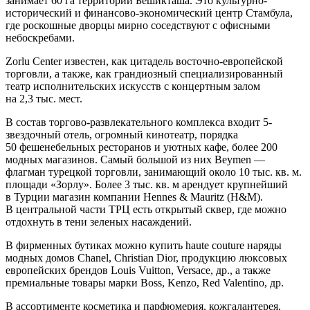
занимает 60 га территории Бешикташа. Это культурно-
исторический и финансово-экономический центр Стамбула,
где роскошные дворцы мирно соседствуют с офисными
небоскребами.
Zorlu Center известен, как цитадель восточно-европейской
торговли, а также, как грандиозный специализированный
театр исполнительских искусств с концертным залом
на 2,3 тыс. мест.
В состав торгово-развлекательного комплекса входит 5-
звездочный отель, огромный кинотеатр, порядка
50 фешенебельных ресторанов и уютных кафе, более 200
модных магазинов. Самый большой из них Beymen —
флагман турецкой торговли, занимающий около 10 тыс. кв. м.
площади «Зорлу». Более 3 тыс. кв. м арендует крупнейший
в Турции магазин компании Hennes & Mauritz (H&M).
В центральной части ТРЦ есть открытый сквер, где можно
отдохнуть в тени зеленых насаждений.
В фирменных бутиках можно купить haute couture наряды
модных домов Chanel, Christian Dior, продукцию люксовых
европейских брендов Louis Vuitton, Versace, др., а также
премиальные товары марки Boss, Kenzo, Red Valentino, др.
В ассортименте косметика и парфюмерия, кожгалантерея,