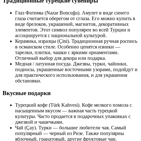
Традиционные турецкие сувениры
Глаз Фатимы (Nazar Boncuğu). Амулет в виде синего
глаза считается оберегом от сглаза. Его можно купить в
виде брелоков, украшений, магнитов, декоративных
элементов. Этот символ популярен во всей Турции и
ассоциируется с национальной культурой.
Керамика, изразцы (Çini). Традиционная ручная роспись
в османском стиле. Особенно ценятся изники —
тарелки, плитки, чашки с яркими орнаментами.
Отличный выбор для декора или подарка.
Медная / латунная посуда. Джезвы, турки, чайники,
подносы, украшенные восточными узорами, подойдут и
для практического использования, и для украшения
обстановки.
Вкусные подарки
Турецкий кофе (Türk Kahvesi). Кофе мелкого помола с
насыщенным вкусом — важная часть турецкой
культуры. Часто продается в подарочных упаковках с
джезвой и чашечками.
Чай (Çay). Турки — большие любители чая. Самый
популярный — черный из Ризе. Также популярны
яблочный, гранатовый, другие фруктовые чаи.