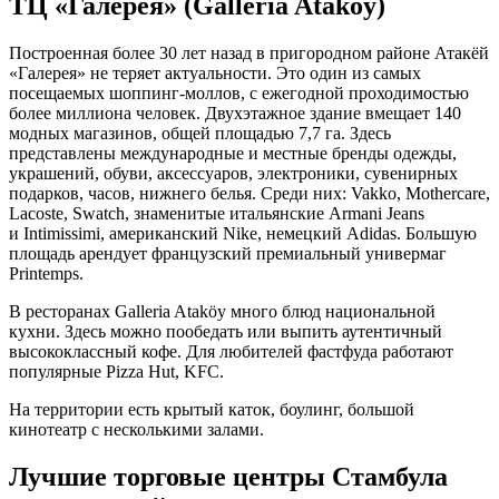
ТЦ «Галерея» (Galleria Ataköy)
Построенная более 30 лет назад в пригородном районе Атакёй
«Галерея» не теряет актуальности. Это один из самых
посещаемых шоппинг-моллов, с ежегодной проходимостью
более миллиона человек. Двухэтажное здание вмещает 140
модных магазинов, общей площадью 7,7 га. Здесь
представлены международные и местные бренды одежды,
украшений, обуви, аксессуаров, электроники, сувенирных
подарков, часов, нижнего белья. Среди них: Vakko, Mothercare,
Lacoste, Swatch, знаменитые итальянские Armani Jeans
и Intimissimi, американский Nike, немецкий Adidas. Большую
площадь арендует французский премиальный универмаг
Printemps.
В ресторанах Galleria Ataköy много блюд национальной
кухни. Здесь можно пообедать или выпить аутентичный
высококлассный кофе. Для любителей фастфуда работают
популярные Pizza Hut, KFC.
На территории есть крытый каток, боулинг, большой
кинотеатр с несколькими залами.
Лучшие торговые центры Стамбула