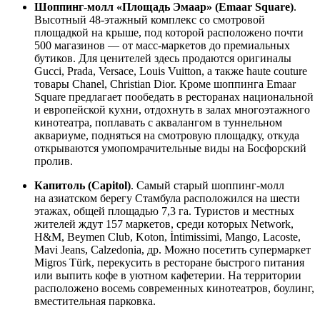
Шоппинг-молл «Площадь Эмаар» (Emaar Square)
.
Высотный 48-этажный комплекс со смотровой
площадкой на крыше, под которой расположено почти
500 магазинов — от масс-маркетов до премиальных
бутиков. Для ценителей здесь продаются оригиналы
Gucci, Prada, Versace, Louis Vuitton, а также haute couture
товары Chanel, Christian Dior. Кроме шоппинга Emaar
Square предлагает пообедать в ресторанах национальной
и европейской кухни, отдохнуть в залах многоэтажного
кинотеатра, поплавать с аквалангом в туннельном
аквариуме, подняться на смотровую площадку, откуда
открываются умопомрачительные виды на Босфорский
пролив.
Капитоль (Capitol)
. Самый старый шоппинг-молл
на азиатском берегу Стамбула расположился на шести
этажах, общей площадью 7,3 га. Туристов и местных
жителей ждут 157 маркетов, среди которых Network,
H&M, Beymen Club, Koton, İntimissimi, Mango, Lacoste,
Mavi Jeans, Calzedonia, др. Можно посетить супермаркет
Migros Türk, перекусить в ресторане быстрого питания
или выпить кофе в уютном кафетерии. На территории
расположено восемь современных кинотеатров, боулинг,
вместительная парковка.