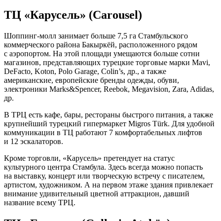
ТЦ «Карусель» (Carousel)
Шоппинг-молл занимает больше 7,5 га Стамбульского
коммерческого района Бакыркёй, расположенного рядом
с аэропортом. На этой площади умещаются больше сотни
магазинов, представляющих турецкие торговые марки Mavi,
DeFacto, Koton, Polo Garage, Colin’s, др., а также
американские, европейские бренды одежды, обуви,
электроники Marks&Spencer, Reebok, Megavision, Zara, Adidas,
др.
В ТРЦ есть кафе, бары, рестораны быстрого питания, а также
крупнейший турецкий гипермаркет Migros Türk. Для удобной
коммуникации в ТЦ работают 7 комфортабельных лифтов
и 12 эскалаторов.
Кроме торговли, «Карусель» претендует на статус
культурного центра Стамбула. Здесь всегда можно попасть
на выставку, концерт или творческую встречу с писателем,
артистом, художником. А на первом этаже здания привлекает
внимание удивительный цветной аттракцион, давший
название всему ТРЦ.