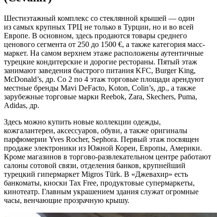
Шестиэтажный комплекс со стеклянной крышей — один
из самых крупных ТРЦ не только в Турции, но и во всей
Европе. В основном, здесь продаются товары среднего
ценового сегмента от 250 до 1500 €, а также категория масс-
маркет. На самом верхнем этаже расположены аутентичные
турецкие кондитерские и дорогие рестораны. Пятый этаж
занимают заведения быстрого питания KFC, Burger King,
McDonald’s, др. Со 2 по 4 этаж торговые площади арендуют
местные бренды Mavi DeFacto, Koton, Colin’s, др., а также
зарубежные торговые марки Reebok, Zara, Skechers, Puma,
Adidas, др.
Здесь можно купить новые коллекции одежды,
кожгалантереи, аксессуаров, обуви, а также оригиналы
парфюмерии Yves Rocher, Sephora. Первый этаж посвящен
продаже электроники из Южной Кореи, Европы, Америки.
Кроме магазинов в торгово-развлекательном центре работают
салоны сотовой связи, отделения банков, крупнейший
турецкий гипермаркет Migros Türk. В «Джевахир» есть
банкоматы, киоски Tax Free, продуктовые супермаркеты,
кинотеатр. Главным украшением здания служат огромные
часы, венчающие прозрачную крышу.